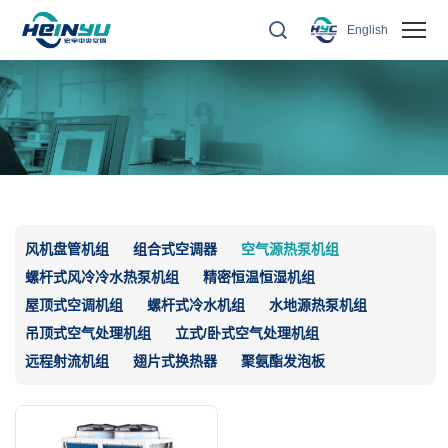
空
English
气
源
热
泵
机
组
风机盘管机组
组合式空调器
空气源热泵机组
螺杆式风冷冷水热泵机组
精密恒温恒湿机组
屋顶式空调机组
螺杆式冷水机组
水地源热泵机组
吊顶式空气处理机组
立式/卧式空气处理机组
远程射流机组
翅片式换热器
聚氨酯发泡板