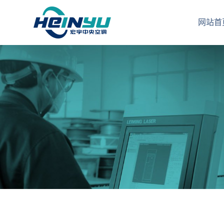
风
网站首
机
盘
管
机
组